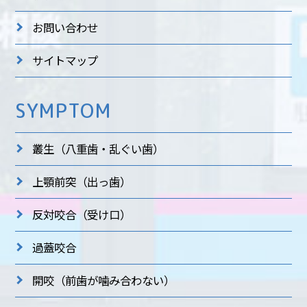
お問い合わせ
サイトマップ
SYMPTOM
叢生
（八重歯・乱ぐい歯）
上顎前突
（出っ歯）
反対咬合
（受け口）
過蓋咬合
開咬
（前歯が噛み合わない）