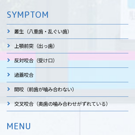
SYMPTOM
叢生
（八重歯・乱ぐい歯）
上顎前突
（出っ歯）
反対咬合
（受け口）
過蓋咬合
開咬
（前歯が噛み合わない）
交叉咬合
（奥歯の噛み合わせがずれている）
MENU